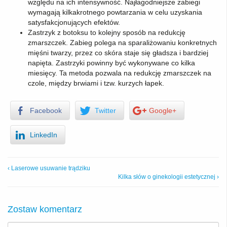
względu na ich intensywność. Najłagodniejsze zabiegi
wymagają kilkakrotnego powtarzania w celu uzyskania
satysfakcjonujących efektów.
Zastrzyk z botoksu to kolejny sposób na redukcję
zmarszczek. Zabieg polega na sparaliżowaniu konkretnych
mięśni twarzy, przez co skóra staje się gładsza i bardziej
napięta. Zastrzyki powinny być wykonywane co kilka
miesięcy. Ta metoda pozwala na redukcję zmarszczek na
czole, między brwiami i tzw. kurzych łapek.
Facebook
Twitter
Google+
LinkedIn
‹ Laserowe usuwanie trądziku
Kilka słów o ginekologii estetycznej ›
Zostaw komentarz
Nick