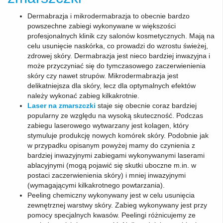
Dermabrazja i mikrodermabrazja to obecnie bardzo
powszechne zabiegi wykonywane w większości
profesjonalnych klinik czy salonów kosmetycznych. Mają na
celu usunięcie naskórka, co prowadzi do wzrostu świeżej,
zdrowej skóry. Dermabrazja jest nieco bardziej inwazyjna i
może przyczyniać się do tymczasowego zaczerwienienia
skóry czy nawet strupów. Mikrodermabrazja jest
delikatniejsza dla skóry, lecz dla optymalnych efektów
należy wykonać zabieg kilkakrotnie.
Laser na zmarszczki
staje się obecnie coraz bardziej
popularny ze względu na wysoką skuteczność. Podczas
zabiegu laserowego wytwarzany jest kolagen, który
stymuluje produkcję nowych komórek skóry. Podobnie jak
w przypadku opisanym powyżej mamy do czynienia z
bardziej inwazyjnymi zabiegami wykonywanymi laserami
ablacyjnymi (mogą pojawić się skutki uboczne m.in. w
postaci zaczerwienienia skóry) i mniej inwazyjnymi
(wymagającymi kilkakrotnego powtarzania).
Peeling chemiczny wykonywany jest w celu usunięcia
zewnętrznej warstwy skóry. Zabieg wykonywany jest przy
pomocy specjalnych kwasów. Peelingi różnicujemy ze